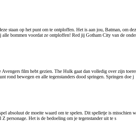
eze staan op het punt om te ontploffen. Het is aan jou, Batman, om 
bij alle bommen voordat ze ontploffen! Red jij Gotham City van de ond
gers film hebt gezien. The Hulk gaat dan volledig over zijn toeren en
 kunt rond bewegen en alle tegenstanders dood springen. Springen doe j
pel absoluut de moeite waard om te spelen. Dit spelletje is misschien 
 Z personage. Het is de bedoeling om je tegenstander uit te s