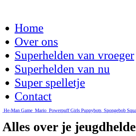
Home
Over ons
Superhelden van vroeger
Superhelden van nu
Super spelletje
Contact
He-Man Game
Mario
Powerpuff Girls Puppybots
Spongebob Squa
Alles over je jeugdheld